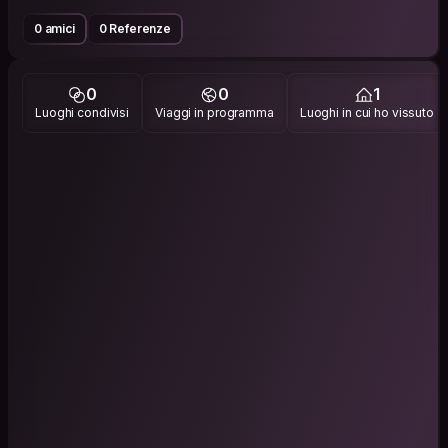
0 amici
0 Referenze
0
0
1
Luoghi condivisi
Viaggi in programma
Luoghi in cui ho vissuto