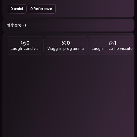
0 amici
0 Referenze
hi there:-)
0
0
1
Luoghi condivisi
Viaggi in programma
Luoghi in cui ho vissuto