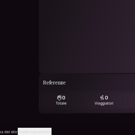
Referenze
0
0
Totale
Viaggiatori
a del sito
Scelte sulla privacy