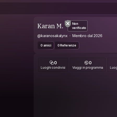
Karan M.
Non
verificato
@karanosakalynx
Membro dal 2026
0 amici
0 Referenze
0
0
Luoghi condivisi
Viaggi in programma
Luog