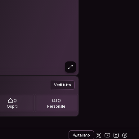
Vedi tutto
0
0
Ospiti
Personale
Italiano