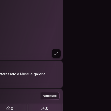
Interessato a Musei e gallerie
Vedi tutto
0
0