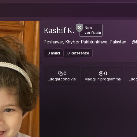
Kashif K.
Non
verificato
Peshawar, Khyber Pakhtunkhwa, Pakistan
@k
0 amici
0 Referenze
0
0
Luoghi condivisi
Viaggi in programma
Luog