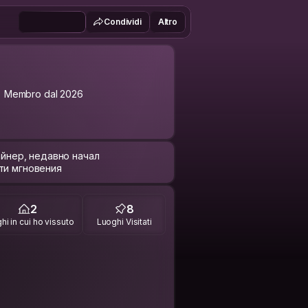
Condividi
Altro
Membro dal 2026
айнер, недавно начал
ти мгновения
2
8
hi in cui ho vissuto
Luoghi Visitati