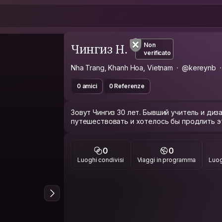
Чингиз Н.
Non
verificato
Nha Trang, Khanh Hoa, Vietnam
@kereynb
0 amici
0 Referenze
Зовут Чингиз 30 лет. Бывший учитель и диз
путешествовать и хотелось бы продлить э
0
0
Luoghi condivisi
Viaggi in programma
Luog