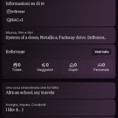
Informazioni su di te
infirmier
BAC+3
Musica, film e libri
System of a down, Metallica, Parkway drive, Deftones...
Referenze
Vedi tutto
0
0
0
0
Totale
Viaggiatori
Ospiti
Personale
Una cosa straordinaria che ho fatto
African school, my travels
Insegna, Impara, Condividi
I like it... :)