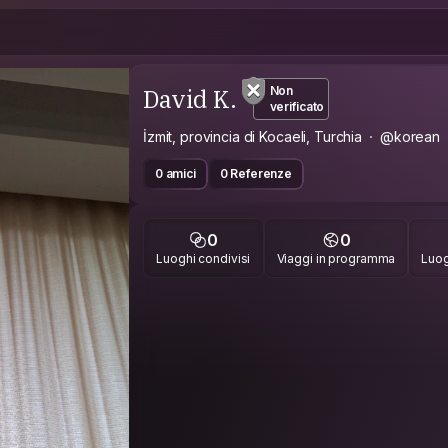
David K.
Non
verificato
İzmit, provincia di Kocaeli, Turchia
@korean
0 amici
0 Referenze
0
0
Luoghi condivisi
Viaggi in programma
Luog