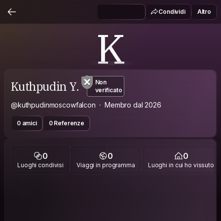
Condividi
Altro
K
Kuthpudin Y.
Non
verificato
@kuthpudinmoscowfalcon
Membro dal 2026
0 amici
0 Referenze
0
0
0
Luoghi condivisi
Viaggi in programma
Luoghi in cui ho vissuto