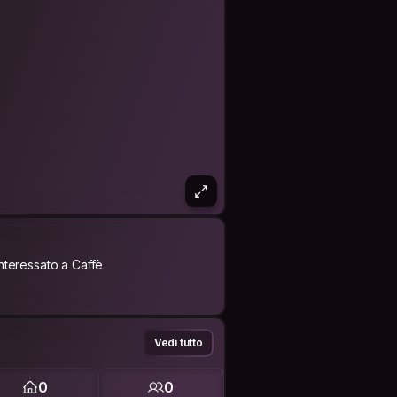
Interessato a Caffè
Vedi tutto
0
0