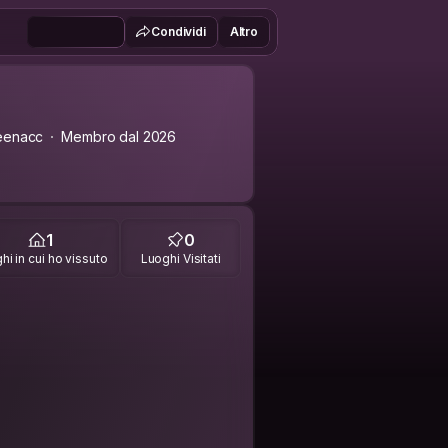
Condividi
Altro
eenacc
Membro dal 2026
1
0
hi in cui ho vissuto
Luoghi Visitati