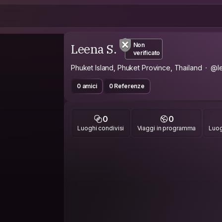
Leena S.
Non
verificato
Phuket Island, Phuket Province, Thailand
@l
0 amici
0 Referenze
0
0
Luoghi condivisi
Viaggi in programma
Luog