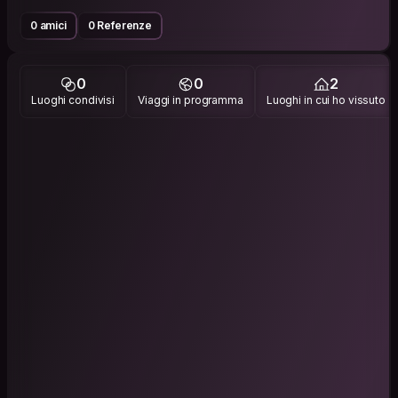
0 amici
0 Referenze
0
0
2
Luoghi condivisi
Viaggi in programma
Luoghi in cui ho vissuto