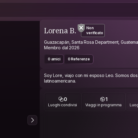
Lorena B.
Non
verificato
Guazacapán, Santa Rosa Department, Guatema
Membro dal 2026
0 amici
0 Referenze
Soy Lore, viajo con mi esposo Leo. Somos dos 
latinoamericana.
0
1
Luoghi condivisi
Viaggi in programma
Luog