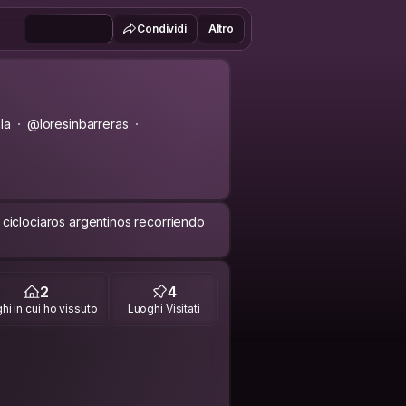
Condividi
Altro
la
@loresinbarreras
ciclociaros argentinos recorriendo
2
4
hi in cui ho vissuto
Luoghi Visitati