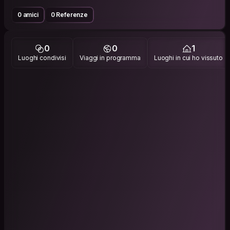
0 amici
0 Referenze
0
0
1
Luoghi condivisi
Viaggi in programma
Luoghi in cui ho vissuto