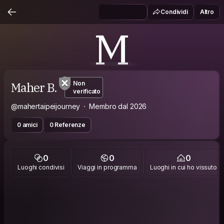
Condividi
Altro
M
Maher B.
Non
verificato
@mahertaipeijourney
Membro dal 2026
0 amici
0 Referenze
0
0
0
Luoghi condivisi
Viaggi in programma
Luoghi in cui ho vissuto