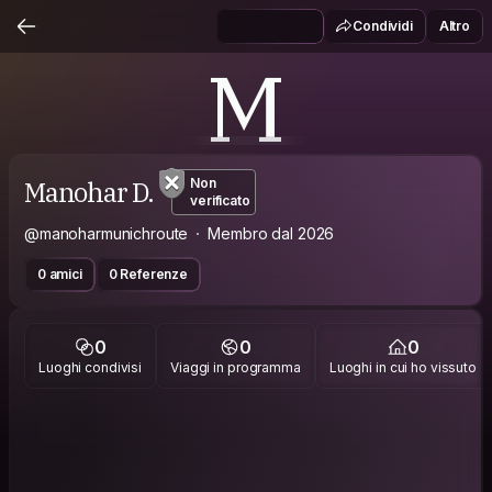
Condividi
Altro
M
Manohar D.
Non
verificato
@manoharmunichroute
Membro dal 2026
0 amici
0 Referenze
0
0
0
Luoghi condivisi
Viaggi in programma
Luoghi in cui ho vissuto