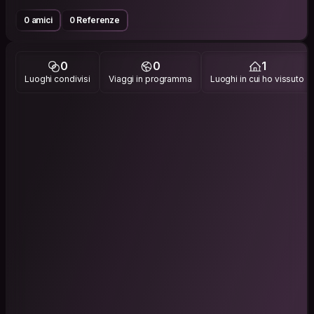
0 amici
0 Referenze
0
0
1
Luoghi condivisi
Viaggi in programma
Luoghi in cui ho vissuto