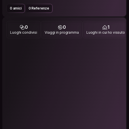
0 amici
0 Referenze
0
0
1
Luoghi condivisi
Viaggi in programma
Luoghi in cui ho vissuto