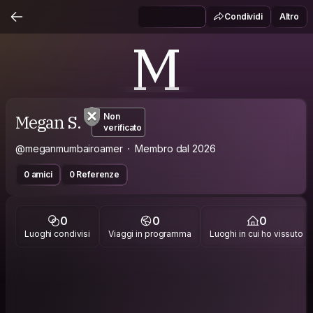
Condividi
Altro
M
Megan S.
Non
verificato
@meganmumbairoamer
Membro dal 2026
0 amici
0 Referenze
0
0
0
Luoghi condivisi
Viaggi in programma
Luoghi in cui ho vissuto