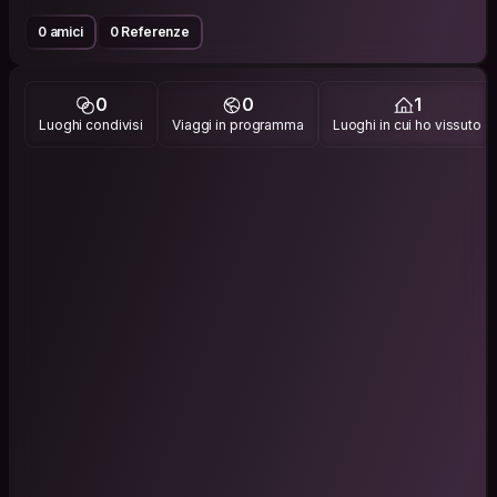
0 amici
0 Referenze
0
0
1
Luoghi condivisi
Viaggi in programma
Luoghi in cui ho vissuto