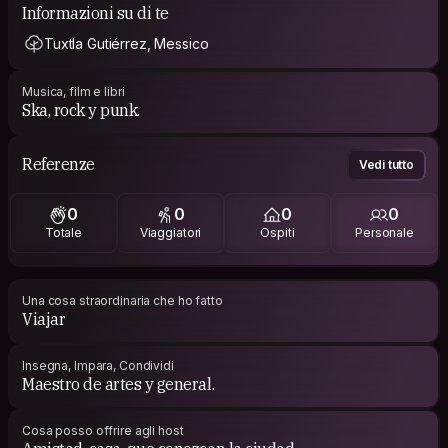
Informazioni su di te
Tuxtla Gutiérrez, Messico
Musica, film e libri
Ska, rock y punk.
Referenze
Vedi tutto
0
0
0
0
Totale
Viaggiatori
Ospiti
Personale
Una cosa straordinaria che ho fatto
Viajar
Insegna, Impara, Condividi
Maestro de artes y general.
Cosa posso offrire agli host