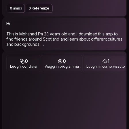
0 amici
0 Referenze
Hi
This is Mohanad I’m 23 years old and I download this app to
find friends around Scotland and learn about different cultures
and backgrounds
I am totally new in this app so hopefully it’ll be good
0
0
1
experience
Luoghi condivisi
Viaggi in programma
Luoghi in cui ho vissuto