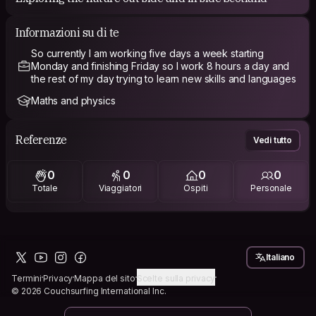
Informazioni su di te
So currently I am working five days a week starting
Monday and finishing Friday so I work 8 hours a day and
the rest of my day trying to learn new skills and languages
Maths and physics
Referenze
Vedi tutto
0
0
0
0
Totale
Viaggiatori
Ospiti
Personale
Italiano
Termini
Privacy
Mappa del sito
Scelte sulla privacy
© 2026 Couchsurfing International Inc.