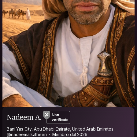
Nadeem A.
Non
verificato
Bani Yas City, Abu Dhabi Emirate, United Arab Emirates
@nadeemalkatheeri
Membro dal 2026