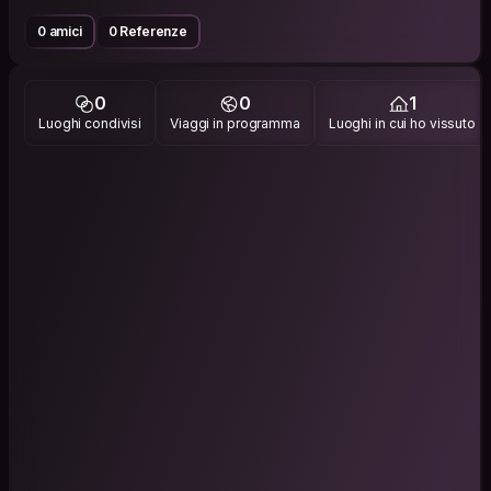
0 amici
0 Referenze
0
0
1
Luoghi condivisi
Viaggi in programma
Luoghi in cui ho vissuto