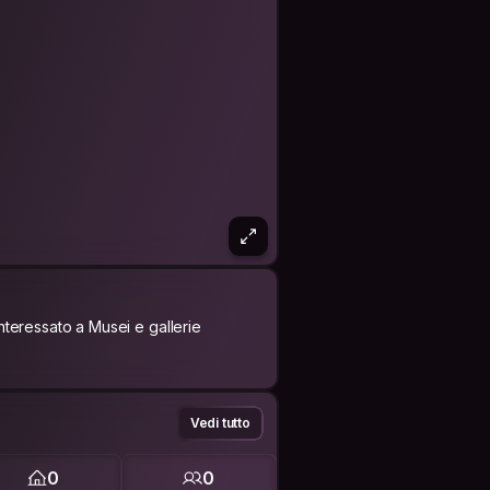
Interessato a Musei e gallerie
Vedi tutto
0
0