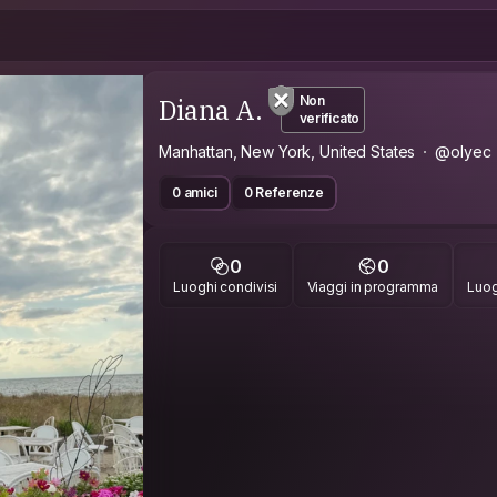
Diana A.
Non
verificato
Manhattan, New York, United States
@olyec
0 amici
0 Referenze
0
0
Luoghi condivisi
Viaggi in programma
Luog