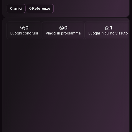
0 amici
0 Referenze
0
0
1
Luoghi condivisi
Viaggi in programma
Luoghi in cui ho vissuto