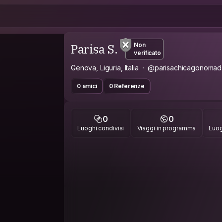
Parisa S.
Non
verificato
Genova, Liguria, Italia
@parisachicagonomad
0 amici
0 Referenze
0
0
Luoghi condivisi
Viaggi in programma
Luog