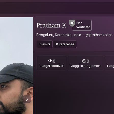
Pratham K.
Non
verificato
Bengaluru, Karnataka, India
@prathamkotian
0 amici
0 Referenze
0
0
Luoghi condivisi
Viaggi in programma
Luog