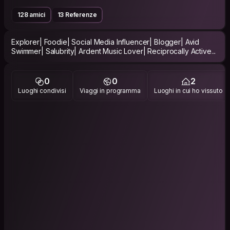
128 amici
13 Referenze
Explorer| Foodie| Social Media Influencer| Blogger| Avid
Swimmer| Salubrity| Ardent Music Lover| Reciprocally Active...
0
0
2
Luoghi condivisi
Viaggi in programma
Luoghi in cui ho vissuto