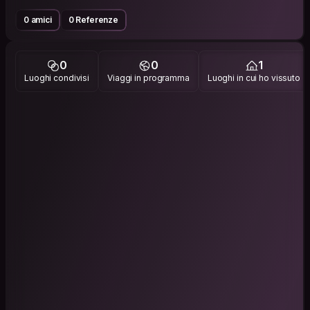
0 amici
0 Referenze
0
0
1
Luoghi condivisi
Viaggi in programma
Luoghi in cui ho vissuto