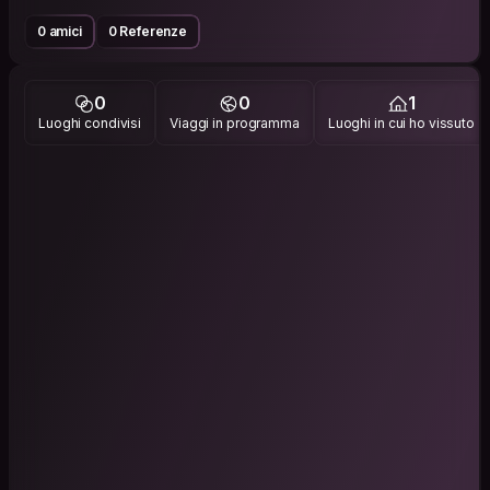
0 amici
0 Referenze
0
0
1
Luoghi condivisi
Viaggi in programma
Luoghi in cui ho vissuto