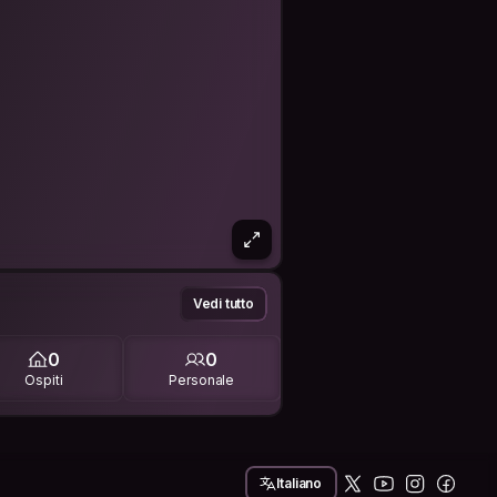
Vedi tutto
0
0
Ospiti
Personale
Italiano