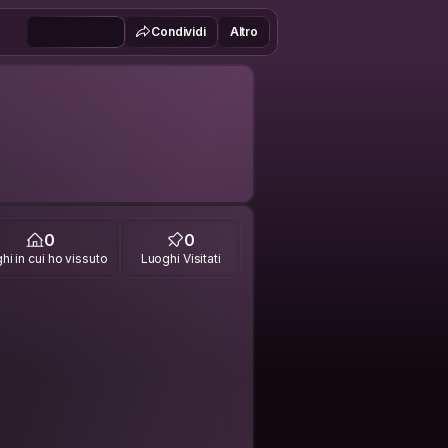
Condividi
Altro
0
0
hi in cui ho vissuto
Luoghi Visitati