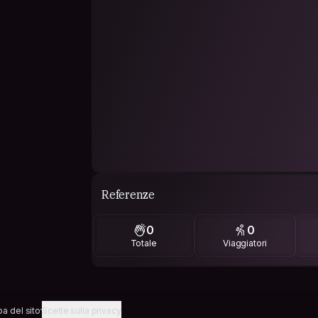
Referenze
0
0
Totale
Viaggiatori
a del sito
Scelte sulla privacy