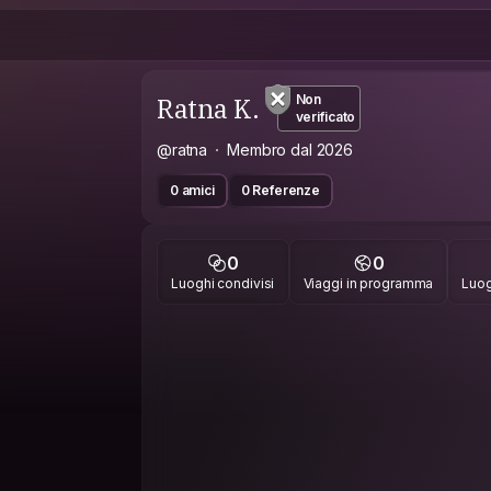
Ratna K.
Non
verificato
@ratna
Membro dal 2026
0 amici
0 Referenze
0
0
Luoghi condivisi
Viaggi in programma
Luog