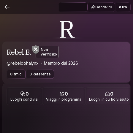
Condividi
Altro
R
Rebel B.
Non
verificato
@rebeldohalynx
Membro dal 2026
0 amici
0 Referenze
0
0
0
Luoghi condivisi
Viaggi in programma
Luoghi in cui ho vissuto