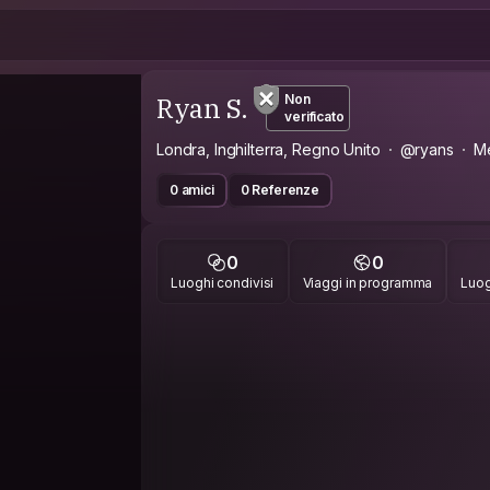
Ryan S.
Non
verificato
Londra, Inghilterra, Regno Unito
@ryans
M
0 amici
0 Referenze
0
0
Luoghi condivisi
Viaggi in programma
Luog