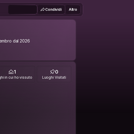
Condividi
Altro
embro dal 2026
1
0
hi in cui ho vissuto
Luoghi Visitati