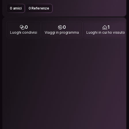
0 amici
0 Referenze
0
0
1
Luoghi condivisi
Viaggi in programma
Luoghi in cui ho vissuto