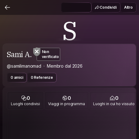
Condividi
Altro
S
Sami A.
Non
verificato
@samilimanomad
Membro dal 2026
0 amici
0 Referenze
0
0
0
Luoghi condivisi
Viaggi in programma
Luoghi in cui ho vissuto