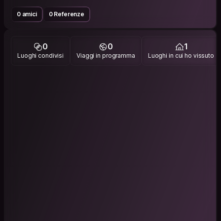
0 amici
0 Referenze
0
0
1
Luoghi condivisi
Viaggi in programma
Luoghi in cui ho vissuto