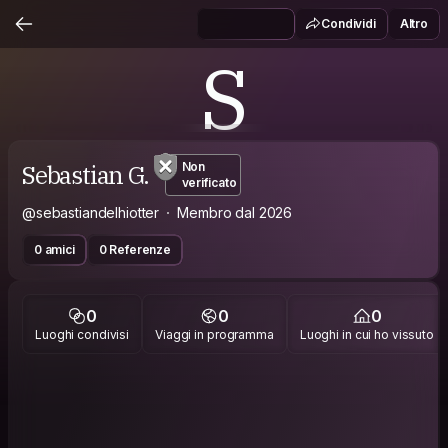
Condividi
Altro
S
Sebastian G.
Non
verificato
@sebastiandelhiotter
Membro dal 2026
0 amici
0 Referenze
0
0
0
Luoghi condivisi
Viaggi in programma
Luoghi in cui ho vissuto