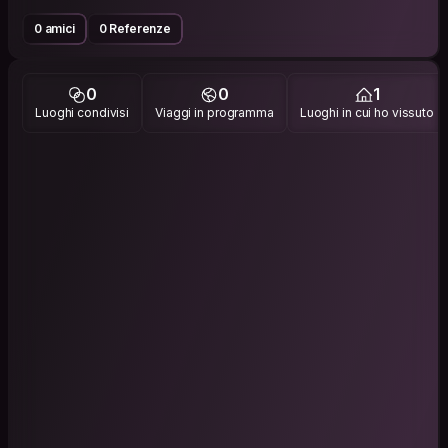
0 amici
0 Referenze
0
0
1
Luoghi condivisi
Viaggi in programma
Luoghi in cui ho vissuto