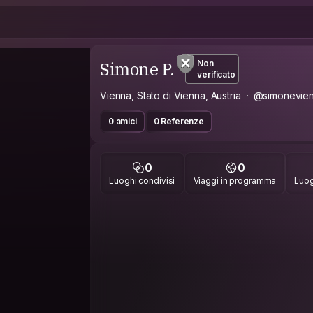
Simone P.
Non
verificato
Vienna, Stato di Vienna, Austria
@simonevie
0 amici
0 Referenze
0
0
Luoghi condivisi
Viaggi in programma
Luog