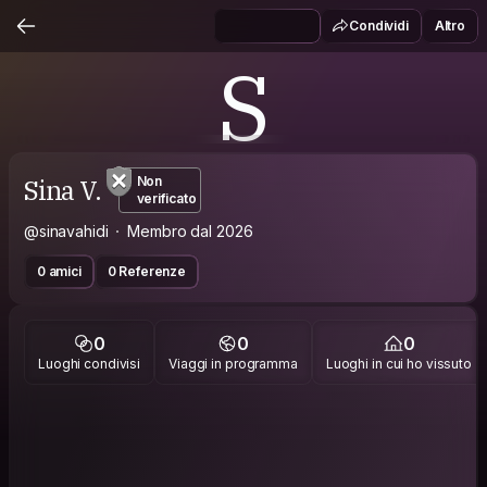
Condividi
Altro
S
Sina V.
Non
verificato
@sinavahidi
Membro dal 2026
0 amici
0 Referenze
0
0
0
Luoghi condivisi
Viaggi in programma
Luoghi in cui ho vissuto