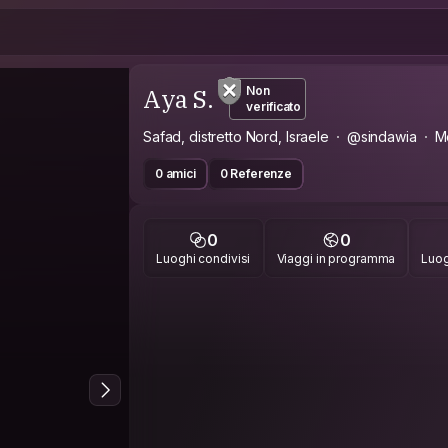
Aya S.
Non
verificato
Safad, distretto Nord, Israele
@sindawia
M
0 amici
0 Referenze
0
0
Luoghi condivisi
Viaggi in programma
Luog