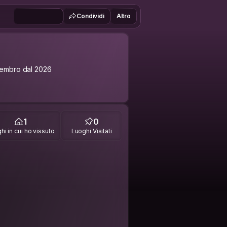
Condividi
Altro
embro dal 2026
1
0
hi in cui ho vissuto
Luoghi Visitati