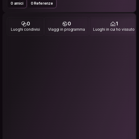
0 amici
0 Referenze
0
0
1
Luoghi condivisi
Viaggi in programma
Luoghi in cui ho vissuto