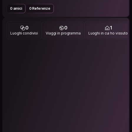
0 amici
0 Referenze
0
0
1
Luoghi condivisi
Viaggi in programma
Luoghi in cui ho vissuto