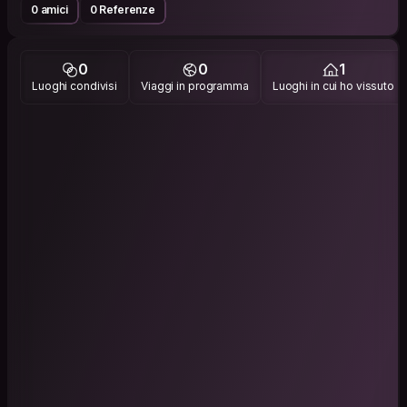
0 amici
0 Referenze
0
0
1
Luoghi condivisi
Viaggi in programma
Luoghi in cui ho vissuto