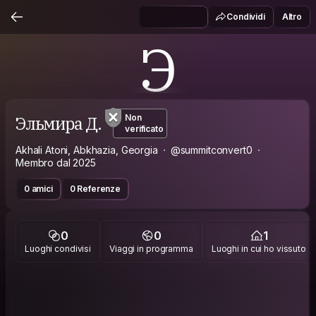
Condividi
Altro
Э
Эльмира Д.
Non
verificato
Akhali Atoni, Abkhazia, Georgia
@summitconvert0
Membro dal 2025
0 amici
0 Referenze
0
0
1
Luoghi condivisi
Viaggi in programma
Luoghi in cui ho vissuto