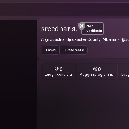
sreedhar s.
Non
verificato
Argirocastro, Gjirokastër County, Albania
@su
0 amici
0 Referenze
0
0
Luoghi condivisi
Viaggi in programma
Luog