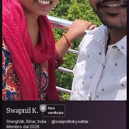
Swapnil K.
Non
verificato
Sherghāti, Bihar, India
@swapniltokyoatlas
Membro dal 2026