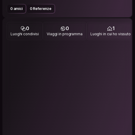
0 amici
0 Referenze
0
0
1
Luoghi condivisi
Viaggi in programma
Luoghi in cui ho vissuto