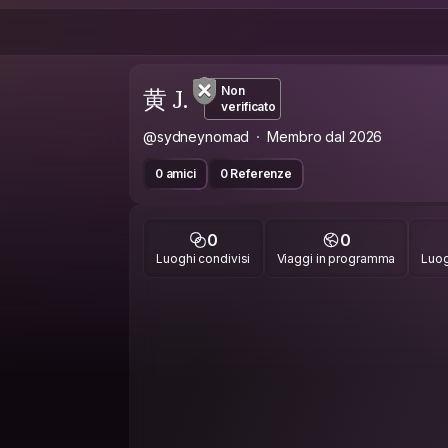
黄 J.
Non
verificato
@sydneynomad
Membro dal 2026
0 amici
0 Referenze
0
0
Luoghi condivisi
Viaggi in programma
Luog