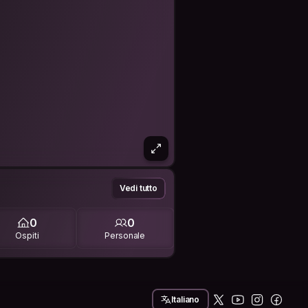
Vedi tutto
0
0
Ospiti
Personale
Italiano