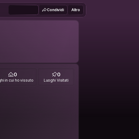
Condividi
Altro
0
0
hi in cui ho vissuto
Luoghi Visitati