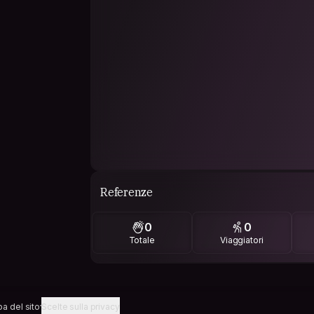
Referenze
0
0
Totale
Viaggiatori
a del sito
Scelte sulla privacy