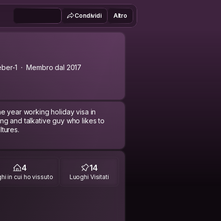
Condividi
Altro
ber-1
Membro dal 2017
e year working holiday visa in
g and talkative guy who likes to
ltures.
4
14
hi in cui ho vissuto
Luoghi Visitati