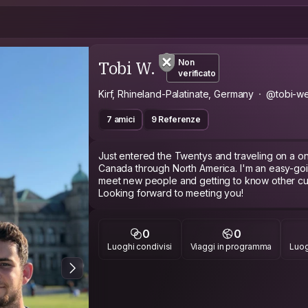
Tobi W.
Non
verificato
Kirf, Rhineland-Palatinate, Germany
@tobi-we
7 amici
9 Referenze
Just entered the Twentys and traveling on a on
Canada through North America. I'm an easy-goin
meet new people and getting to know other cu
0
0
Luoghi condivisi
Viaggi in programma
Luog