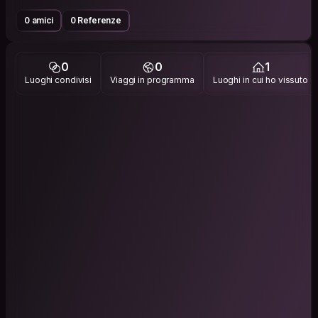
0 amici
0 Referenze
0
0
1
Luoghi condivisi
Viaggi in programma
Luoghi in cui ho vissuto