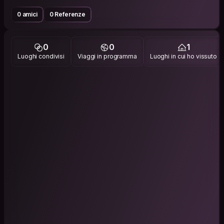
0 amici
0 Referenze
0
0
1
Luoghi condivisi
Viaggi in programma
Luoghi in cui ho vissuto