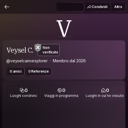
Condividi
Altro
V
Veysel C.
Non
verificato
@veyselcairoexplorer
Membro dal 2026
0 amici
0 Referenze
0
0
0
Luoghi condivisi
Viaggi in programma
Luoghi in cui ho vissuto